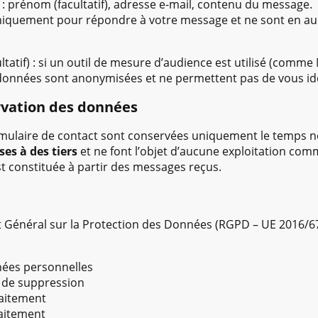
: prénom (facultatif), adresse e-mail, contenu du message.
niquement pour répondre à votre message et ne sont en auc
ltatif) : si un outil de mesure d’audience est utilisé (comm
 données sont anonymisées et ne permettent pas de vous ide
ervation des données
rmulaire de contact sont conservées uniquement le temps né
es à des tiers
et ne font l’objet d’aucune exploitation com
 constituée à partir des messages reçus.
énéral sur la Protection des Données (RGPD – UE 2016/679
nées personnelles
u de suppression
raitement
raitement